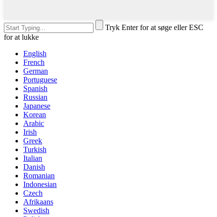
Tryk Enter for at søge eller ESC
for at lukke
English
French
German
Portuguese
Spanish
Russian
Japanese
Korean
Arabic
Irish
Greek
Turkish
Italian
Danish
Romanian
Indonesian
Czech
Afrikaans
Swedish