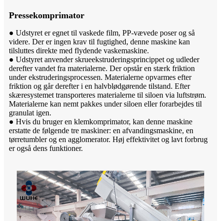
Pressekomprimator
● Udstyret er egnet til vaskede film, PP-vævede poser og så
videre. Der er ingen krav til fugtighed, denne maskine kan
tilsluttes direkte med flydende vaskemaskine.
● Udstyret anvender skrueekstruderingsprincippet og udleder
derefter vandet fra materialerne. Der opstår en stærk friktion
under ekstruderingsprocessen. Materialerne opvarmes efter
friktion og går derefter i en halvblødgørende tilstand. Efter
skæresystemet transporteres materialerne til siloen via luftstrøm.
Materialerne kan nemt pakkes under siloen eller forarbejdes til
granulat igen.
● Hvis du bruger en klemkomprimator, kan denne maskine
erstatte de følgende tre maskiner: en afvandingsmaskine, en
tørretumbler og en agglomerator. Høj effektivitet og lavt forbrug
er også dens funktioner.