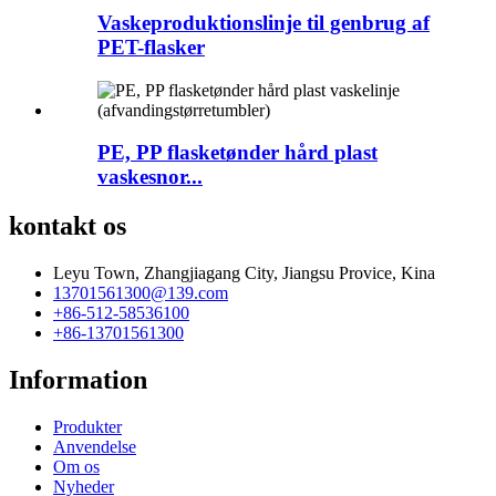
Vaskeproduktionslinje til genbrug af
PET-flasker
PE, PP flasketønder hård plast
vaskesnor...
kontakt os
Leyu Town, Zhangjiagang City, Jiangsu Provice, Kina
13701561300@139.com
+86-512-58536100
+86-13701561300
Information
Produkter
Anvendelse
Om os
Nyheder