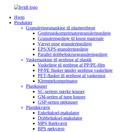
Hjem
Produkter
Granuleringsmaskine til plastgenbrug
Genbrugskomprimatorgranuleringslinje
Granuleringslinje til knust materiale
Vævet pose granuleringslinje
EPS/XPS-granuleringslinje
Parallel dobbeltskruegranuleringslinje
Vaskemaskine til genbrug af plastik
Vaskelinje til genbrug af PP/PE-film
PP/PE flasker tønder genbrug vaskelinje
PET-flasker til genbrug af vaskesnor
Klemmekomprimator
Plastknuser
SC-seriens stærke knuser
GM-serien af tung knuser
GSP-serien rørknuser
Plastikkværn
Enkeltaksel-makulator
Dobbeltaksel-makulator
MPS Rørkværn
BPS rørkværn