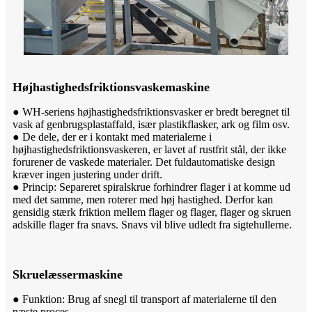
Højhastighedsfriktionsvaskemaskine
● WH-seriens højhastighedsfriktionsvasker er bredt beregnet til
vask af genbrugsplastaffald, især plastikflasker, ark og film osv.
● De dele, der er i kontakt med materialerne i
højhastighedsfriktionsvaskeren, er lavet af rustfrit stål, der ikke
forurener de vaskede materialer. Det fuldautomatiske design
kræver ingen justering under drift.
● Princip: Separeret spiralskrue forhindrer flager i at komme ud
med det samme, men roterer med høj hastighed. Derfor kan
gensidig stærk friktion mellem flager og flager, flager og skruen
adskille flager fra snavs. Snavs vil blive udledt fra sigtehullerne.
Skruelæssermaskine
● Funktion: Brug af snegl til transport af materialerne til den
næste proces.