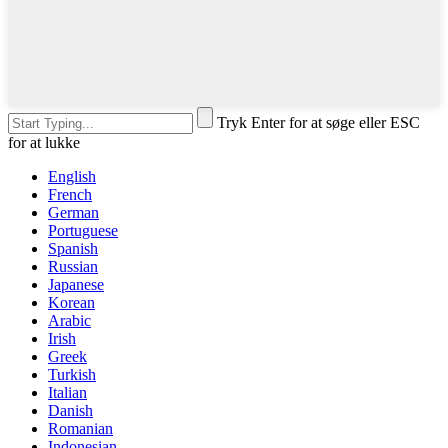
Tryk Enter for at søge eller ESC
for at lukke
English
French
German
Portuguese
Spanish
Russian
Japanese
Korean
Arabic
Irish
Greek
Turkish
Italian
Danish
Romanian
Indonesian