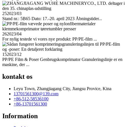
25
2023/03
Stand nr.: 5B65 Dato: 17.-20. april 2023 Åbningstider...
26
2023/04
For nylig testede vi vores nye produkt: PP/PE-film ...
15
2023/12
PP/PE Film & Poser Genbrugskomprimator Granuleringslinje er en
maskine, der ...
kontakt os
Leyu Town, Zhangjiagang City, Jiangsu Provice, Kina
13701561300@139.com
+86-512-58536100
+86-13701561300
Information