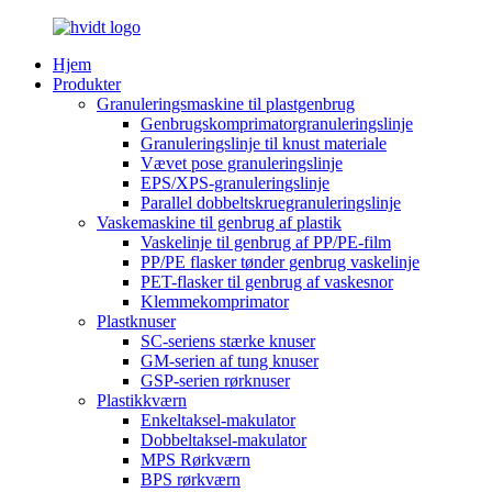
Hjem
Produkter
Granuleringsmaskine til plastgenbrug
Genbrugskomprimatorgranuleringslinje
Granuleringslinje til knust materiale
Vævet pose granuleringslinje
EPS/XPS-granuleringslinje
Parallel dobbeltskruegranuleringslinje
Vaskemaskine til genbrug af plastik
Vaskelinje til genbrug af PP/PE-film
PP/PE flasker tønder genbrug vaskelinje
PET-flasker til genbrug af vaskesnor
Klemmekomprimator
Plastknuser
SC-seriens stærke knuser
GM-serien af tung knuser
GSP-serien rørknuser
Plastikkværn
Enkeltaksel-makulator
Dobbeltaksel-makulator
MPS Rørkværn
BPS rørkværn