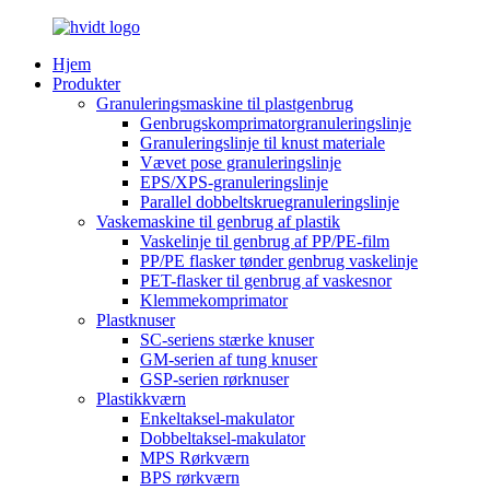
Hjem
Produkter
Granuleringsmaskine til plastgenbrug
Genbrugskomprimatorgranuleringslinje
Granuleringslinje til knust materiale
Vævet pose granuleringslinje
EPS/XPS-granuleringslinje
Parallel dobbeltskruegranuleringslinje
Vaskemaskine til genbrug af plastik
Vaskelinje til genbrug af PP/PE-film
PP/PE flasker tønder genbrug vaskelinje
PET-flasker til genbrug af vaskesnor
Klemmekomprimator
Plastknuser
SC-seriens stærke knuser
GM-serien af tung knuser
GSP-serien rørknuser
Plastikkværn
Enkeltaksel-makulator
Dobbeltaksel-makulator
MPS Rørkværn
BPS rørkværn