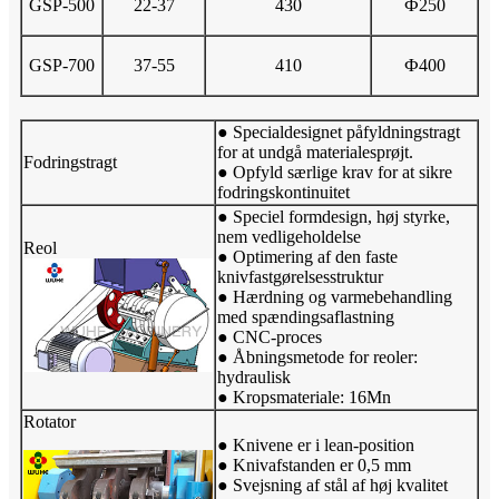
GSP-500
22-37
430
Ф250
GSP-700
37-55
410
Ф400
● Specialdesignet påfyldningstragt
for at undgå materialesprøjt.
Fodringstragt
● Opfyld særlige krav for at sikre
fodringskontinuitet
● Speciel formdesign, høj styrke,
nem vedligeholdelse
Reol
● Optimering af den faste
knivfastgørelsesstruktur
● Hærdning og varmebehandling
med spændingsaflastning
● CNC-proces
● Åbningsmetode for reoler:
hydraulisk
● Kropsmateriale: 16Mn
Rotator
● Knivene er i lean-position
● Knivafstanden er 0,5 mm
● Svejsning af stål af høj kvalitet