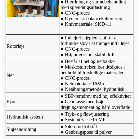
● Hærdning og varmebehandling
med spændingsaflastning
● CNC-proces
● Dynamisk balancekalibrering
● Knivmateriale: SKD-11
● Indlejret lejepiedestal for at
forhindre støv i at trænge ind i lejet
Rotorleje
● CNC-proces
● Høj præcision, stabil drift
● Består af net og netbakke
● Maskestørrelsen bør designes i
henhold til forskellige materialer
Net
● CNC-proces
● Netmateriale: 16Mn
● Netåbningsmetode: hydraulisk
● SBP-remdrev med høj effektivitet
Køre
● Gearkasse med højt
drejningsmoment og hård overflade
● Tryk- og flowjustering
Hydraulisk system
● Systemtryk: >15 MPa
● Silo i rustfrit stål
Sugeanordning
● Genbrugspose til pulver